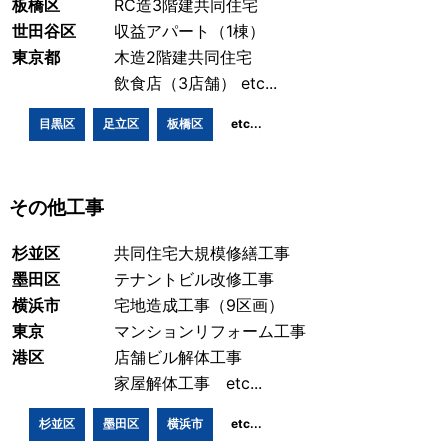
板橋区
RC造3階建共同住宅
世田谷区
収益アパート（1棟）
東京都
木造2階建共同住宅
飲食店（3店舗） etc...
目黒区
足立区
板橋区
etc...
その他工事
杉並区
共同住宅大規模修繕工事
墨田区
テナントビル改修工事
横浜市
宅地造成工事（9区画）
東京
マンションリフォーム工事
港区
店舗ビル解体工事
家屋解体工事 etc...
杉並区
墨田区
横浜市
etc...